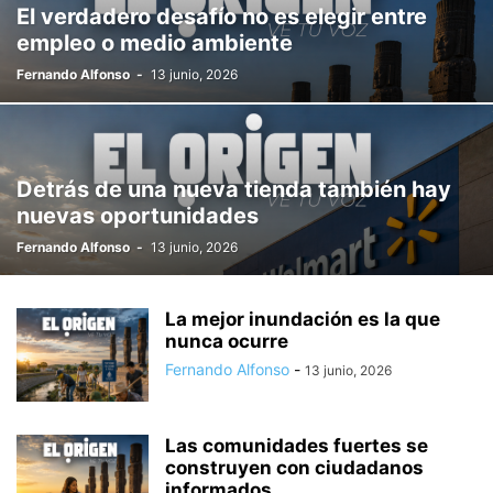
El verdadero desafío no es elegir entre
POLÍTICA
PUBLICIDAD
QUIÉNES SOMOS
REGIONAL
empleo o medio ambiente
SECTOR LABORAL
SEGURIDAD
SEGURIDAD
SOCIEDAD
Fernando Alfonso
-
13 junio, 2026
TENDENCIAS
TEPEJI
TEPETITLÁN
TEZONTEPEC DE ALDAMA
TIZAYUCA
TLAXCOAPAN
TULA
TURISMO
VE TU VOZ
VIDA SALUDABLE
VOTO LIBRE
Detrás de una nueva tienda también hay
nuevas oportunidades
Fernando Alfonso
-
13 junio, 2026
La mejor inundación es la que
nunca ocurre
Fernando Alfonso
-
13 junio, 2026
Las comunidades fuertes se
construyen con ciudadanos
informados