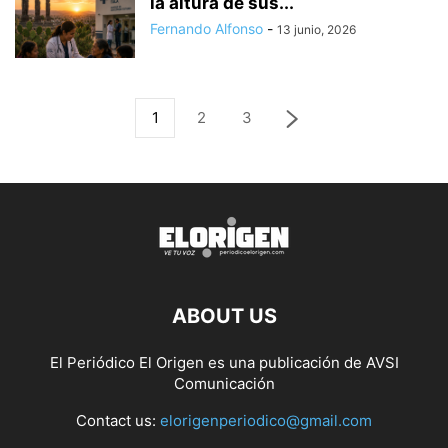
la altura de sus...
Fernando Alfonso
-
13 junio, 2026
1
2
3
ABOUT US
El Periódico El Origen es una publicación de AVSI
Comunicación
Contact us:
elorigenperiodico@gmail.com