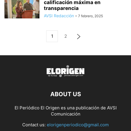
calificación máxima en
transparencia
AVSI Redacción
-
7 febrero, 2025
1
2
ABOUT US
El Periódico El Origen es una publicación de AVSI
Comunicación
Contact us:
elorigenperiodico@gmail.com