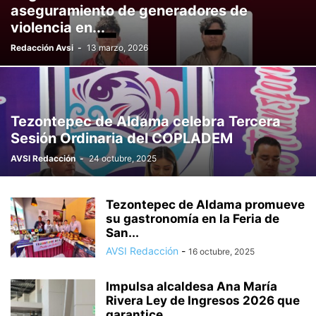
aseguramiento de generadores de
POLÍTICA
PUBLICIDAD
QUIÉNES SOMOS
REGIONAL
violencia en...
SECTOR LABORAL
SEGURIDAD
SEGURIDAD
SOCIEDAD
Redacción Avsi
-
13 marzo, 2026
TENDENCIAS
TEPEJI
TEPETITLÁN
TEZONTEPEC DE ALDAMA
TIZAYUCA
TLAXCOAPAN
TULA
TURISMO
VE TU VOZ
VIDA SALUDABLE
VOTO LIBRE
Tezontepec de Aldama celebra Tercera
Sesión Ordinaria del COPLADEM
AVSI Redacción
-
24 octubre, 2025
Tezontepec de Aldama promueve
su gastronomía en la Feria de
San...
AVSI Redacción
-
16 octubre, 2025
Impulsa alcaldesa Ana María
Rivera Ley de Ingresos 2026 que
garantice...