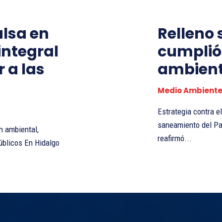
lsa en
Relleno 
integral
cumplió
r a las
ambient
Medio Ambient
Estrategia contra 
saneamiento del Parque Nacional E
n ambiental,
reafirmó...
n Hidalgo