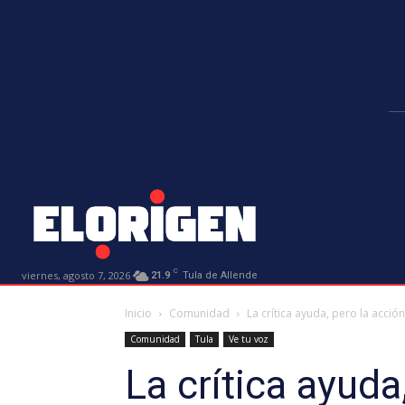
C
viernes, agosto 7, 2026
21.9
Tula de Allende
Inicio
Comunidad
La crítica ayuda, pero la acció
Comunidad
Tula
Ve tu voz
La crítica ayuda