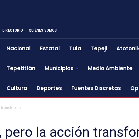
DIRECTORIO
QUIÉNES SOMOS
Nacional
Estatal
Tula
Tepeji
Atotonil
Tepetitlán
Municipios
Medio Ambiente
Cultura
Deportes
Fuentes Discretas
Op
n transforma
, pero la acción transf