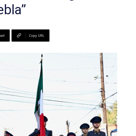
ebla”
ail
Copy URL