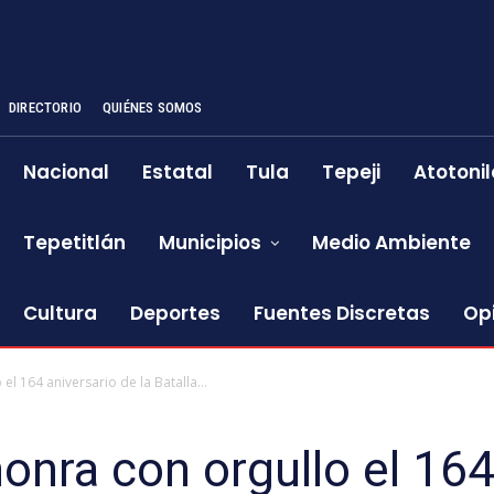
DIRECTORIO
QUIÉNES SOMOS
Nacional
Estatal
Tula
Tepeji
Atotonil
Tepetitlán
Municipios
Medio Ambiente
Cultura
Deportes
Fuentes Discretas
Op
el 164 aniversario de la Batalla...
honra con orgullo el 16