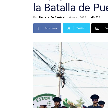
la Batalla de Pu
Por
Redacción Central
-
6 mayo, 2026
304
Facebook
Twitter
Em