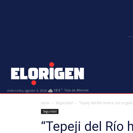
C
miércoles, agosto 5, 2026
15.5
Tula de Allende
Inicio
Seguridad
“Tepeji del Río honra con orgullo 
Seguridad
“Tepeji del Río 