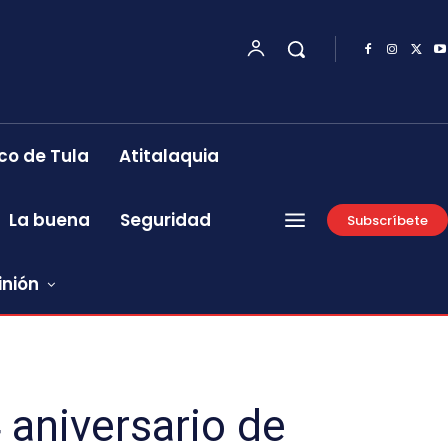
co de Tula
Atitalaquia
La buena
Seguridad
Subscríbete
inión
4 aniversario de