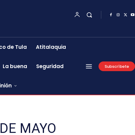
co de Tula
Atitalaquia
La buena
Seguridad
Subscríbete
inión
 DE MAYO