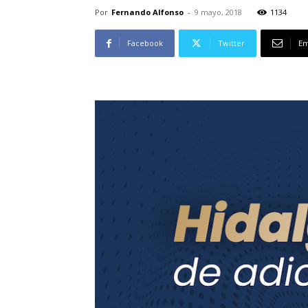
Por
Fernando Alfonso
-
9 mayo, 2018
1134
Facebook
Twitter
Em