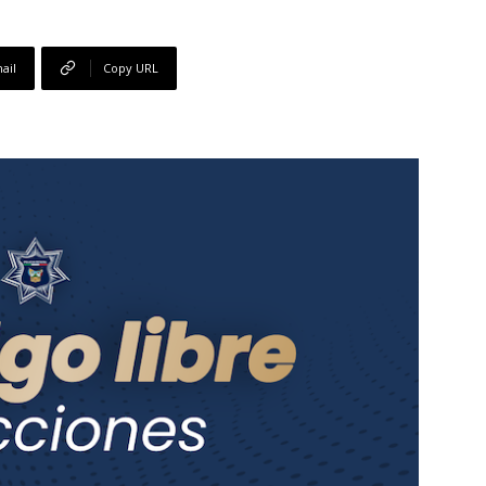
ail
Copy URL