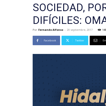
SOCIEDAD, PO
DIFÍCILES: OM
Por
Fernando Alfonso
-
20 septiembre, 2017
14
Facebook
Twitter
Em