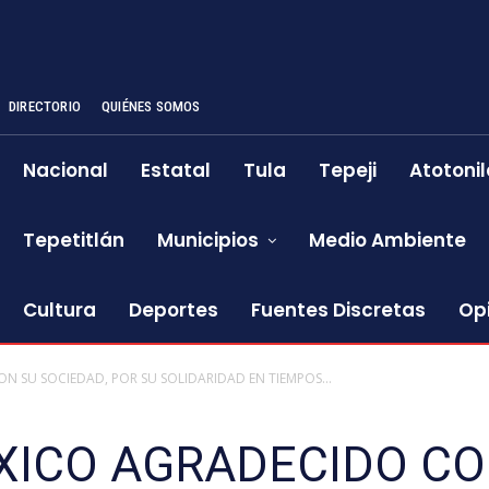
DIRECTORIO
QUIÉNES SOMOS
Nacional
Estatal
Tula
Tepeji
Atotonil
Tepetitlán
Municipios
Medio Ambiente
Cultura
Deportes
Fuentes Discretas
Op
 SU SOCIEDAD, POR SU SOLIDARIDAD EN TIEMPOS...
XICO AGRADECIDO CO