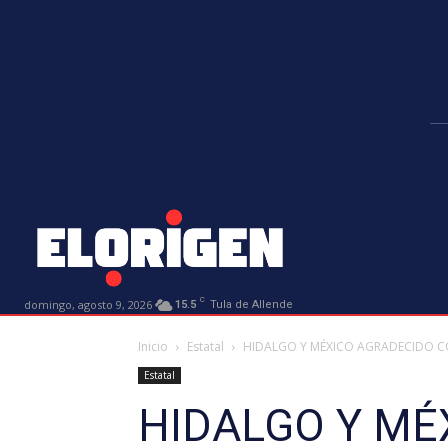
C
domingo, agosto 9, 2026
15.5
Tula de Allende
Inicio
Estatal
HIDALGO Y MÉXICO AGRADECIDO CON
Estatal
HIDALGO Y MÉ