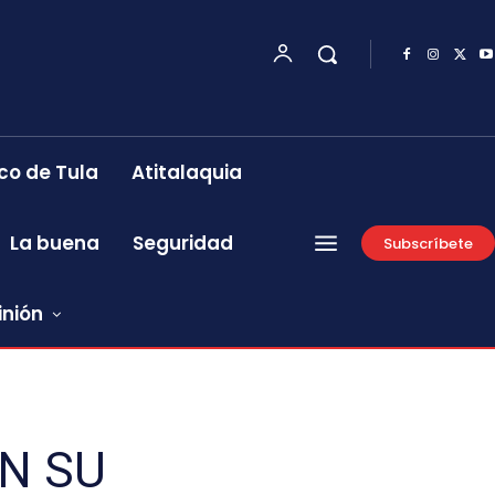
co de Tula
Atitalaquia
La buena
Seguridad
Subscríbete
inión
N SU