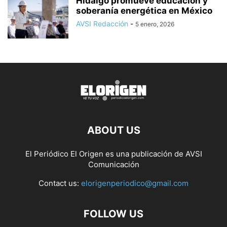
Hidalgo promueve educación y
soberanía energética en México
AVSI Redacción
-
5 enero, 2026
ABOUT US
El Periódico El Origen es una publicación de AVSI
Comunicación
Contact us:
elorigenperiodico@gmail.com
FOLLOW US