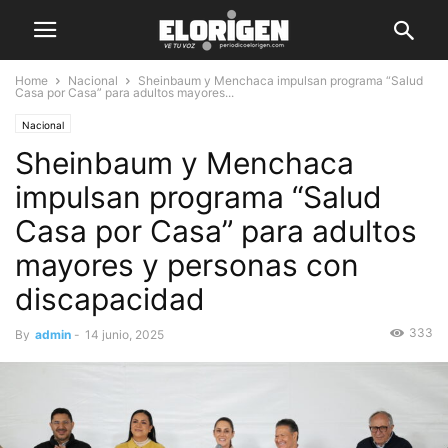
Home
Nacional
Sheinbaum y Menchaca impulsan programa “Salud
Casa por Casa” para adultos mayores...
Nacional
Sheinbaum y Menchaca
impulsan programa “Salud
Casa por Casa” para adultos
mayores y personas con
discapacidad
333
By
admin
-
14 junio, 2025