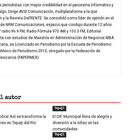
 periodistas con mayor credibilidad en el panorama informativo y
algo. Dirige AVSI Comunicación, multiplataforma a la que
en y la Revista DeFRENTE. Se consolidó como líder de opinión en el
e de NRM Comunicaciones, espacio que condujo durante 12 años.
radio 96.9 FM, Radio Fórmula 970 AM y 103.3 FM, Editorial
nta con estudios de Maestría en Administración de Negocios MBA
icana, es Licenciado en Periodismo por la Escuela de Periodismo
 México de Periodismo 2010, otorgado por la Federación de
 Mexicanos (FAPERMEX)
el autor
Tepeji
obra! Así se transforma la
El DIF Municipal llena de alegría y
ores en Tepeji del Río
diversión a la niñez en las
comunidades
Tepeji