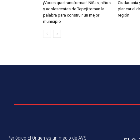
¡Voces que transforman! Niñas, niños
Ciudadanía 
y adolescentes de Tepeji toman la
planear el d
palabra para construir un mejor
región
municipio
Periódico El Origen es un medio de AVSI