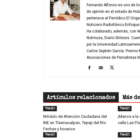
Fernando Alfonso es uno de los
de opinión en el estado de Hid
pertenece el Periódico El Orig
Noticiero Radiofónico Enfoqu
Ha colaborado, además, con W 
Notmusa, Diario Síntesis. Cue
por la Universidad Latinoamer
Carlos Septién García. Premio
Asociaciones de Periodistas
Artículos relacionados
Más d
Tepeji
Tepeji
Módulo de Atención Ciudadana del
¡Manos a la 
INE en Tlaxinacalpan, Tepeji del Río:
calle Las Fl
Fechas y horarios
Tepeji
Tepeji