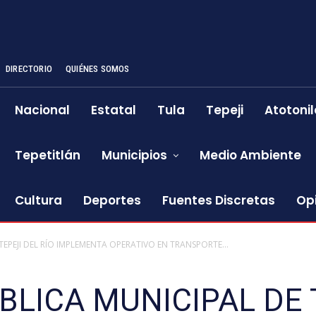
DIRECTORIO
QUIÉNES SOMOS
Nacional
Estatal
Tula
Tepeji
Atotonil
Tepetitlán
Municipios
Medio Ambiente
Cultura
Deportes
Fuentes Discretas
Op
EPEJI DEL RÍO IMPLEMENTA OPERATIVO EN TRANSPORTE...
LICA MUNICIPAL DE T