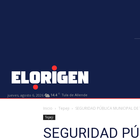
C
jueves, agosto 6, 2026
14.4
Tula de Allende
Inicio
Tepeji
SEGURIDAD PÚBLICA MUNICIPAL DE T
Tepeji
SEGURIDAD PÚB