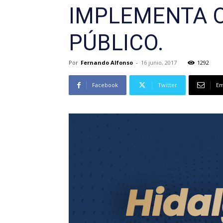
IMPLEMENTA 
PÚBLICO.
Por
Fernando Alfonso
-
16 junio, 2017
1292
Facebook
Twitter
Em