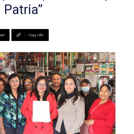
 Patria”
ail
Copy URL