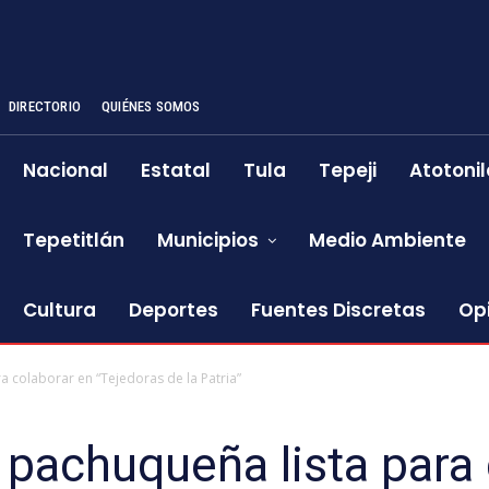
DIRECTORIO
QUIÉNES SOMOS
Nacional
Estatal
Tula
Tepeji
Atotonil
Tepetitlán
Municipios
Medio Ambiente
Cultura
Deportes
Fuentes Discretas
Op
a colaborar en “Tejedoras de la Patria”
pachuqueña lista para 