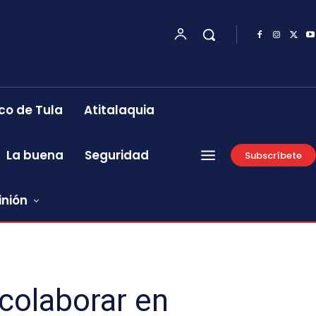
co de Tula
Atitalaquia
La buena
Seguridad
Subscríbete
inión
colaborar en