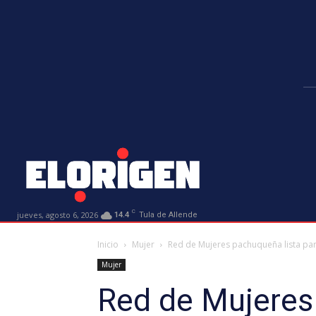
C
jueves, agosto 6, 2026
14.4
Tula de Allende
Inicio
Mujer
Red de Mujeres pachuqueña lista par
Mujer
Red de Mujeres 