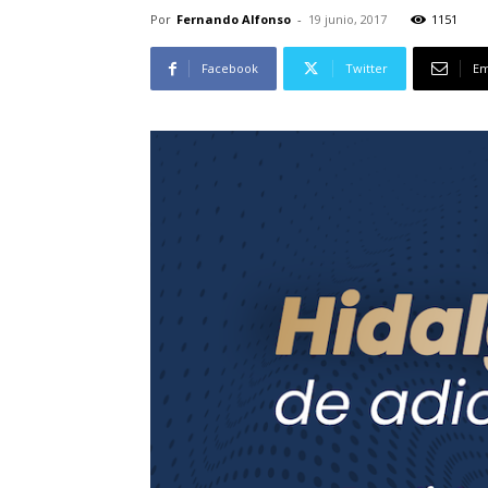
Por
Fernando Alfonso
-
19 junio, 2017
1151
Facebook
Twitter
Em