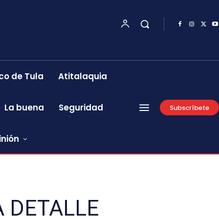
co de Tula
Atitalaquia
La buena
Seguridad
Subscríbete
inión
A DETALLE