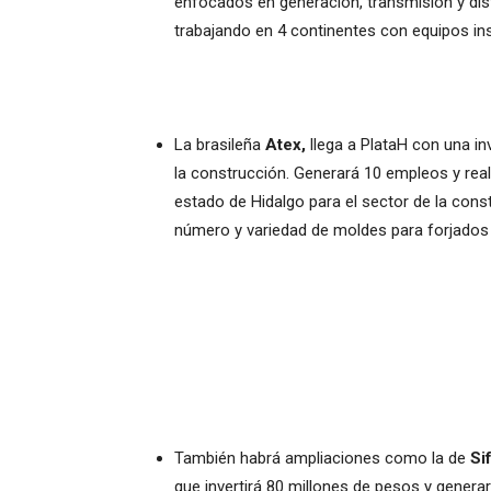
enfocados en generación, transmisión y dis
trabajando en 4 continentes con equipos in
La brasileña
Atex,
llega a PlataH con una in
la construcción. Generará 10 empleos y real
estado de Hidalgo para el sector de la cons
número y variedad de moldes para forjados 
También habrá ampliaciones como la de
Si
que invertirá 80 millones de pesos y genera