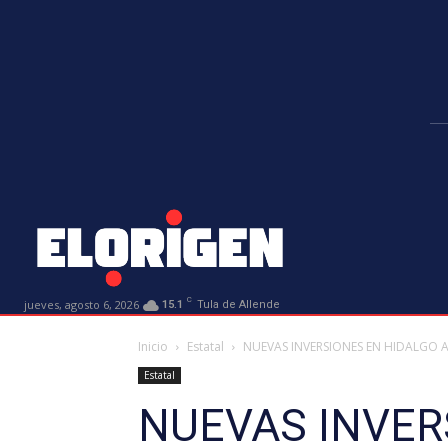
C
jueves, agosto 6, 2026
15.1
Tula de Allende
Inicio
Estatal
NUEVAS INVERSIONES EN HIDALGO A
Estatal
NUEVAS INVER