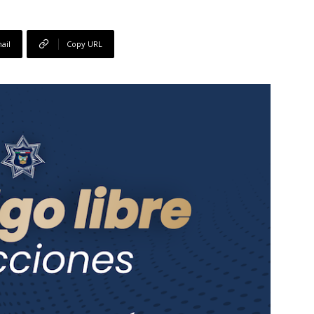
ail
Copy URL