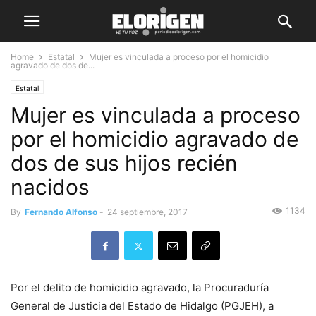
Home
Estatal
Mujer es vinculada a proceso por el homicidio
agravado de dos de...
Estatal
Mujer es vinculada a proceso
por el homicidio agravado de
dos de sus hijos recién
nacidos
1134
By
Fernando Alfonso
-
24 septiembre, 2017
Por el delito de homicidio agravado, la Procuraduría
General de Justicia del Estado de Hidalgo (PGJEH), a