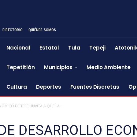
DIRECTORIO
QUIÉNES SOMOS
Nacional
Estatal
Tula
Tepeji
Atotonil
Tepetitlán
Municipios
Medio Ambiente
Cultura
Deportes
Fuentes Discretas
Op
MICO DE TEPEJI INVITA A QUE LA...
 DE DESARROLLO ECO