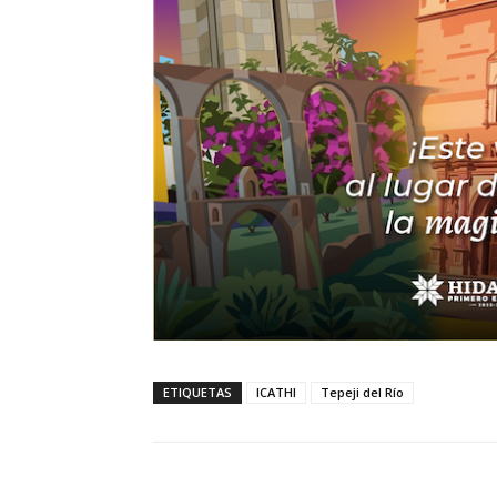
ETIQUETAS
ICATHI
Tepeji del Río