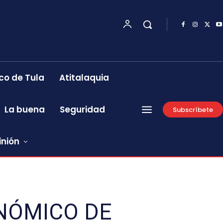
co de Tula
Atitalaquia
La buena
Seguridad
Subscríbete
inión
NÓMICO DE