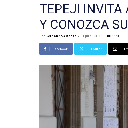
TEPEJI INVITA
Y CONOZCA SU
Por
Fernando Alfonso
-
11 julio, 2018
1530
Facebook
Twitter
Em