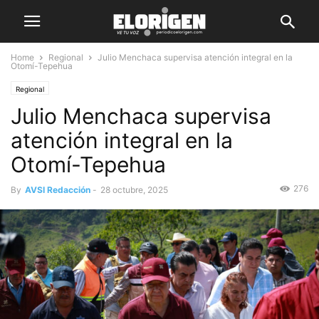
Home
Regional
Julio Menchaca supervisa atención integral en la
Otomí-Tepehua
Regional
Julio Menchaca supervisa
atención integral en la
Otomí-Tepehua
276
By
AVSI Redacción
-
28 octubre, 2025