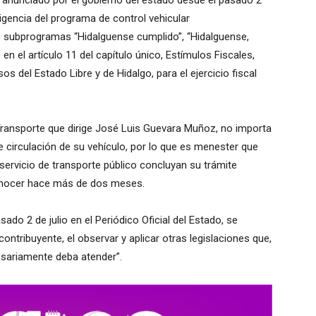
o anunciado por el gobierno del estado desde el pasado 2
vigencia del programa de control vehicular
s subprogramas “Hidalguense cumplido”, “Hidalguense,
o en el artículo 11 del capítulo único, Estímulos Fiscales,
os del Estado Libre y de Hidalgo, para el ejercicio fiscal
 Transporte que dirige José Luis Guevara Muñoz, no importa
de circulación de su vehículo, por lo que es menester que
servicio de transporte público concluyan su trámite
onocer hace más de dos meses.
ado 2 de julio en el Periódico Oficial del Estado, se
contribuyente, el observar y aplicar otras legislaciones que,
esariamente deba atender”.