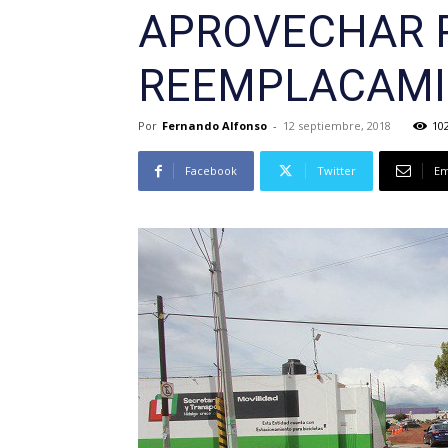
APROVECHAR 
REEMPLACAMI
Por
Fernando Alfonso
-
12 septiembre, 2018
10
Facebook
Twitter
Em