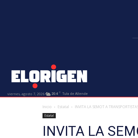
C
viernes, agosto 7, 2026
20.4
Tula de Allende
Inicio
Estatal
INVITA LA SEMOT A TRANSPORTIS
Estatal
INVITA LA SE