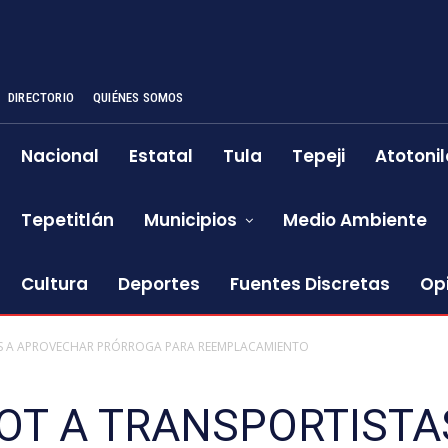
DIRECTORIO
QUIÉNES SOMOS
Nacional
Estatal
Tula
Tepeji
Atotonil
Tepetitlán
Municipios
Medio Ambiente
Cultura
Deportes
Fuentes Discretas
Op
TAS A APROVECHAR PRÓRROGA PARA REEMPLACAMIENTO
MOT A TRANSPORTISTA