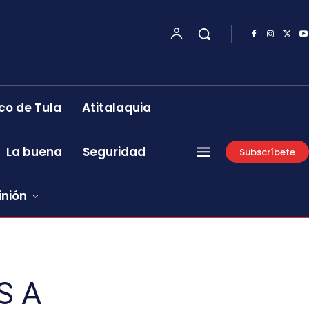
co de Tula
Atitalaquia
La buena
Seguridad
Subscríbete
inión
S A