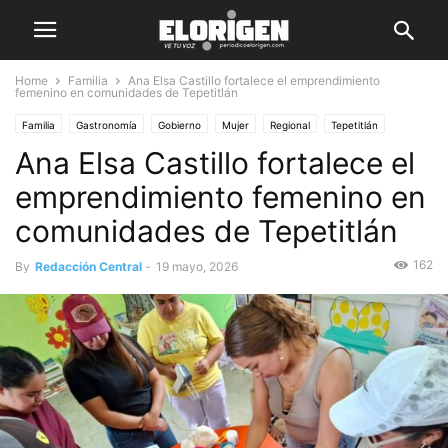
Home
Familia
Ana Elsa Castillo fortalece el emprendimiento
femenino en comunidades de Tepetitlán
Familia
Gastronomía
Gobierno
Mujer
Regional
Tepetitlán
Ana Elsa Castillo fortalece el
emprendimiento femenino en
comunidades de Tepetitlán
162
By
Redacción Central
-
19 mayo, 2026