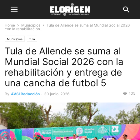
Home
Municipios
Tula de Allende se suma al Mundial Social 2026
con la rehabilitación...
Municipios
Tula
Tula de Allende se suma al
Mundial Social 2026 con la
rehabilitación y entrega de
una cancha de futbol 5
105
By
AVSI Redacción
-
30 junio, 2026