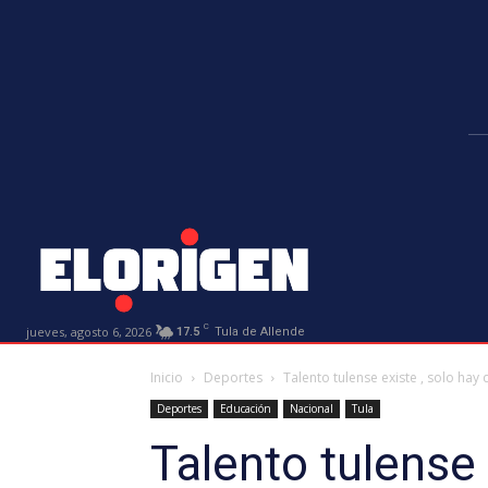
C
jueves, agosto 6, 2026
17.5
Tula de Allende
Inicio
Deportes
Talento tulense existe , solo hay
Deportes
Educación
Nacional
Tula
Talento tulense 