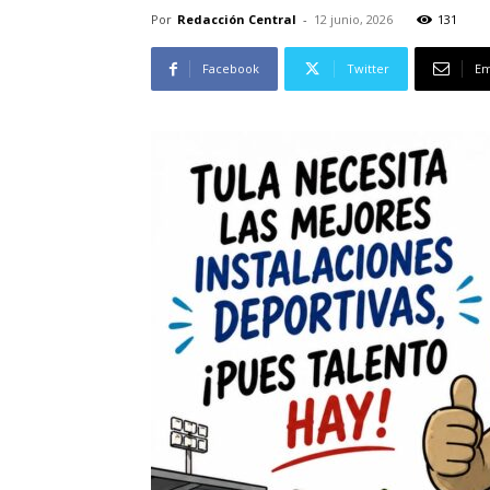
Por
Redacción Central
-
12 junio, 2026
131
Facebook
Twitter
Em