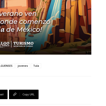
LGUENSES
jovenes
Tula
ail
Copy URL