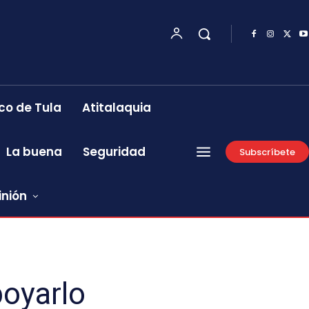
co de Tula
Atitalaquia
La buena
Seguridad
Subscríbete
inión
poyarlo