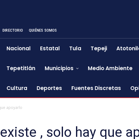
DIRECTORIO
QUIÉNES SOMOS
Nacional
Estatal
Tula
Tepeji
Atotonil
Tepetitlán
Municipios
Medio Ambiente
Cultura
Deportes
Fuentes Discretas
Op
 que apoyarlo
existe , solo hay que a