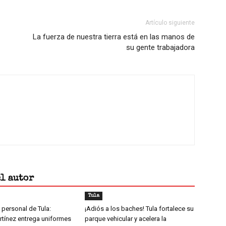
Artículo siguiente
La fuerza de nuestra tierra está en las manos de
su gente trabajadora
el autor
Tula
l personal de Tula:
¡Adiós a los baches! Tula fortalece su
rtínez entrega uniformes
parque vehicular y acelera la