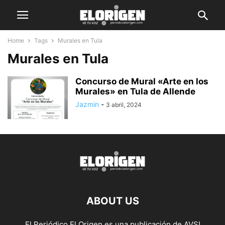
Home
Tags
Murales en Tula
Murales en Tula
Concurso de Mural «Arte en los
Murales» en Tula de Allende
Jazmin
-
3 abril, 2024
ABOUT US
El Periódico El Origen es una publicación de AVSI