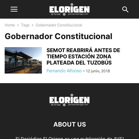
Home
Tags
Gobernador Constitucional
Gobernador Constitucional
SEMOT REABRIRÁ ANTES DE
TIEMPO ESTACIÓN ZONA
PLATEADA DEL TUZOBÚS
Fernando Alfonso
-
12 junio, 2018
ABOUT US
El Periódico El Origen es una publicación de AVSI