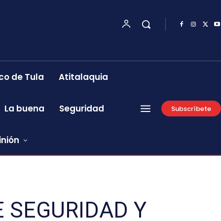
co de Tula
Atitalaquia
La buena
Seguridad
Subscríbete
inión
E SEGURIDAD Y