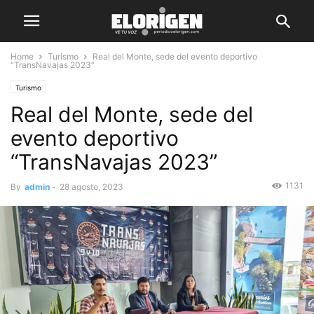
Home
Turismo
Real del Monte, sede del evento deportivo
“TransNavajas 2023”
Turismo
Real del Monte, sede del
evento deportivo
“TransNavajas 2023”
1131
By
admin
-
28 agosto, 2023