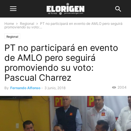
Home
Regional
PT no participará en evento de AMLO pero seguirá
promoviendo su voto:...
Regional
PT no participará en evento
de AMLO pero seguirá
promoviendo su voto:
Pascual Charrez
2004
By
Fernando Alfonso
-
3 junio, 2018