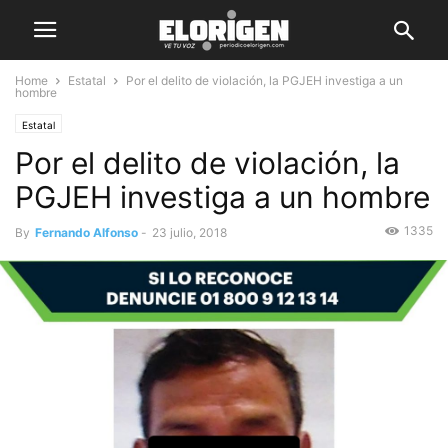
Home
Estatal
Por el delito de violación, la PGJEH investiga a un
hombre
Estatal
Por el delito de violación, la
PGJEH investiga a un hombre
1335
By
Fernando Alfonso
-
23 julio, 2018