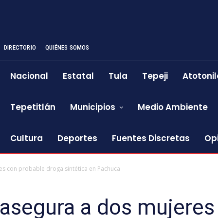
DIRECTORIO
QUIÉNES SOMOS
Nacional
Estatal
Tula
Tepeji
Atotonil
Tepetitlán
Municipios
Medio Ambiente
Cultura
Deportes
Fuentes Discretas
Op
res con probable droga sintética en Pachuca
l asegura a dos mujeres