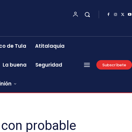
co de Tula
Atitalaquia
La buena
Seguridad
Subscríbete
inión
 con probable