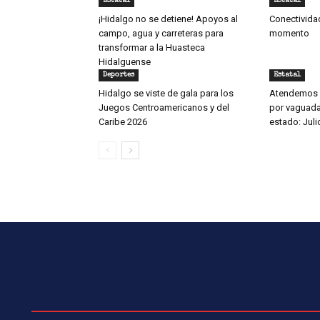
Estatal
Estatal
¡Hidalgo no se detiene! Apoyos al
Conectivida
campo, agua y carreteras para
momento
transformar a la Huasteca
Hidalguense
Deportes
Estatal
Hidalgo se viste de gala para los
Atendemos 
Juegos Centroamericanos y del
por vaguada,
Caribe 2026
estado: Jul