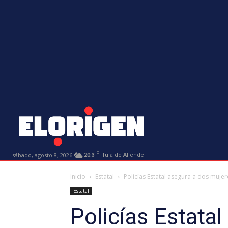
C
sábado, agosto 8, 2026
20.3
Tula de Allende
Inicio
Estatal
Policías Estatal asegura a dos muje
Estatal
Policías Estata