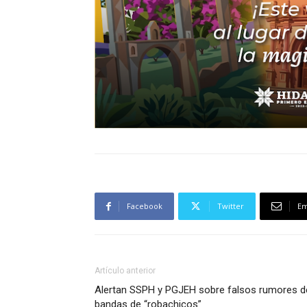
Facebook
Twitter
Em
Artículo anterior
Alertan SSPH y PGJEH sobre falsos rumores d
bandas de “robachicos”