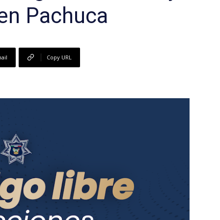
 en Pachuca
1
ail
Copy URL