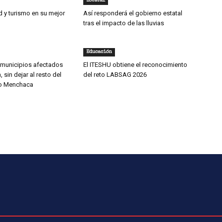
Estatal
d y turismo en su mejor
Así responderá el gobierno estatal
tras el impacto de las lluvias
Educación
municipios afectados
El ITESHU obtiene el reconocimiento
 sin dejar al resto del
del reto LABSAG 2026
io Menchaca