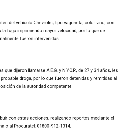
antes del vehículo Chevrolet, tipo vagoneta, color vino, con
a la fuga imprimiendo mayor velocidad, por lo que se
inalmente fueron intervenidas.
que dijeron llamarse A.E.G. y N.Y.O.P., de 27 y 34 años, les
probable droga, por lo que fueron detenidas y remitidas al
posición de la autoridad competente.
ribuir con estas acciones, realizando reportes mediante el
a o al Procuratel: 01800-912-1314.