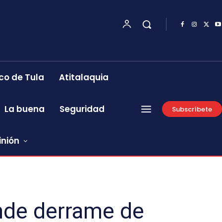
co de Tula
Atitalaquia
La buena
Seguridad
Subscríbete
inión
nde derrame de