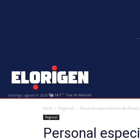
C
domingo, agosto 9, 2026
16.1
Tula de Allende
Inicio
Regional
Personal especializado de Pemex
Regional
Personal espec