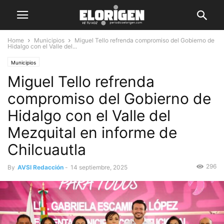
Home
Municipios
Miguel Tello refrenda compromiso del Gobierno de
Hidalgo con el Valle del...
Municipios
Miguel Tello refrenda
compromiso del Gobierno de
Hidalgo con el Valle del
Mezquital en informe de
Chilcuautla
296
By
AVSI Redacción
-
14 septiembre, 2025