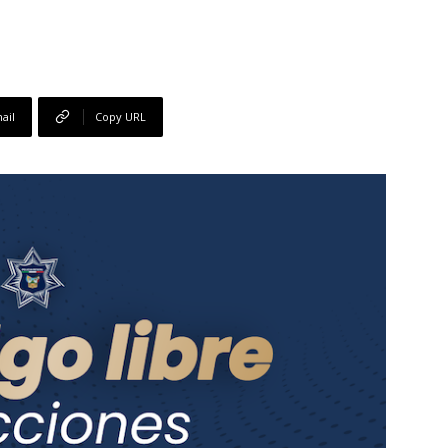
ail
Copy URL