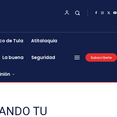
co de Tula
Atitalaquia
La buena
Seguridad
Subscríbete
inión
TANDO TU