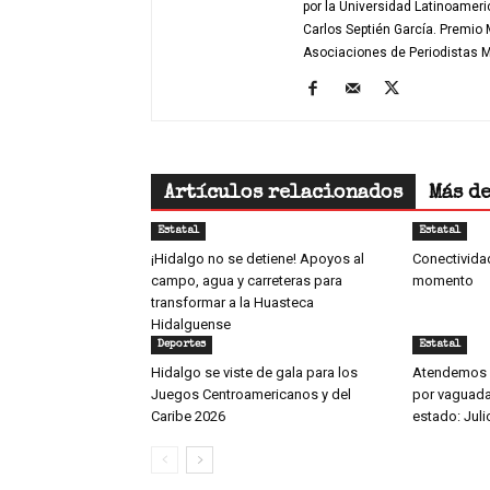
por la Universidad Latinoamer
Carlos Septién García. Premio
Asociaciones de Periodistas
Artículos relacionados
Más d
Estatal
Estatal
¡Hidalgo no se detiene! Apoyos al
Conectivida
campo, agua y carreteras para
momento
transformar a la Huasteca
Hidalguense
Deportes
Estatal
Hidalgo se viste de gala para los
Atendemos 
Juegos Centroamericanos y del
por vaguada,
Caribe 2026
estado: Jul