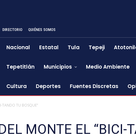
DIRECTORIO
QUIÉNES SOMOS
Nacional
Estatal
Tula
Tepeji
Atotonil
Tepetitlán
Municipios
Medio Ambiente
Cultura
Deportes
Fuentes Discretas
Op
ICI-TANDO TU BOSQUE”
DEL MONTE EL “BICI-