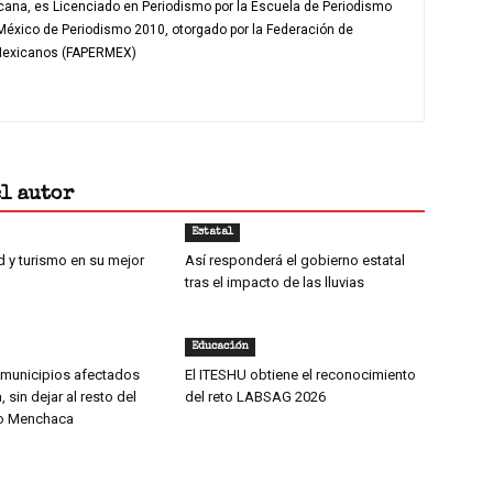
icana, es Licenciado en Periodismo por la Escuela de Periodismo
 México de Periodismo 2010, otorgado por la Federación de
 Mexicanos (FAPERMEX)
el autor
Estatal
d y turismo en su mejor
Así responderá el gobierno estatal
tras el impacto de las lluvias
Educación
municipios afectados
El ITESHU obtiene el reconocimiento
 sin dejar al resto del
del reto LABSAG 2026
io Menchaca