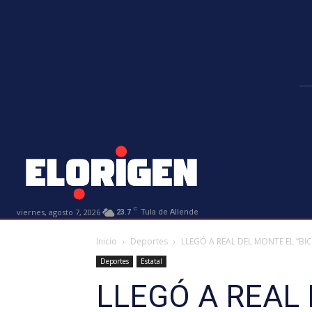
C
viernes, agosto 7, 2026
23.7
Tula de Allende
Inicio
Deportes
LLEGÓ A REAL DEL MONTE EL “B
Deportes
Estatal
LLEGÓ A REAL 