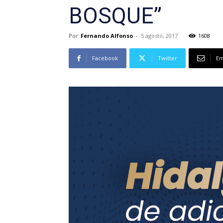
BOSQUE”
Por
Fernando Alfonso
-
5 agosto, 2017
1608
Facebook
Twitter
Em