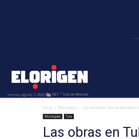
C
viernes, agosto 7, 2026
15.1
Tula de Allende
Inicio
Municipios
Las obras en Tula se deciden con
Municipios
Tula
Las obras en Tu