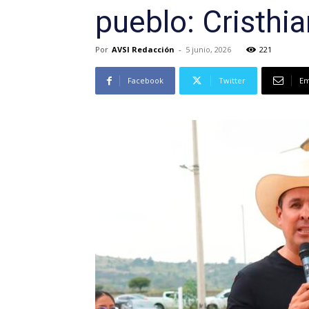
pueblo: Cristhi
Por
AVSI Redacción
-
5 junio, 2026
221
Facebook
Twitter
Em