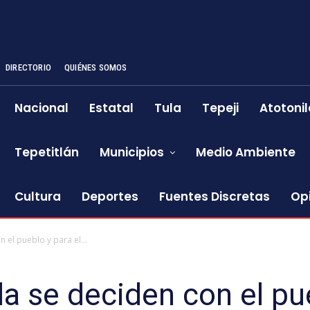
DIRECTORIO
QUIÉNES SOMOS
Nacional
Estatal
Tula
Tepeji
Atotonil
Tepetitlán
Municipios
Medio Ambiente
Cultura
Deportes
Fuentes Discretas
Op
 el pueblo y para el...
la se deciden con el pue