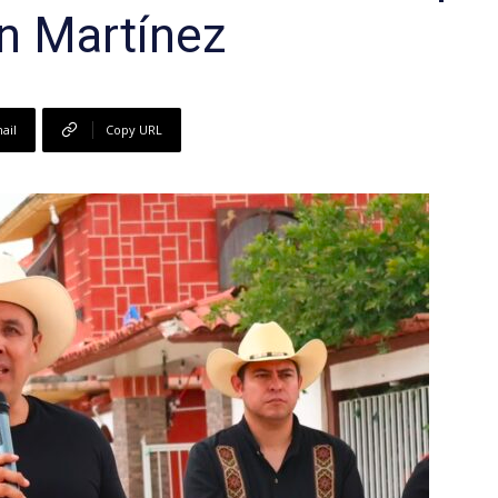
an Martínez
ail
Copy URL