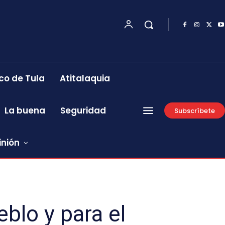
co de Tula
Atitalaquia
La buena
Seguridad
Subscríbete
inión
blo y para el