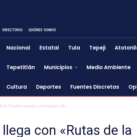
DIRECTORIO
QUIÉNES SOMOS
Nacional
Estatal
Tula
Tepeji
Atotonil
Tepetitlán
Municipios
Medio Ambiente
Cultura
Deportes
Fuentes Discretas
Op
de la Transformación» al municipio de...
llega con «Rutas de la