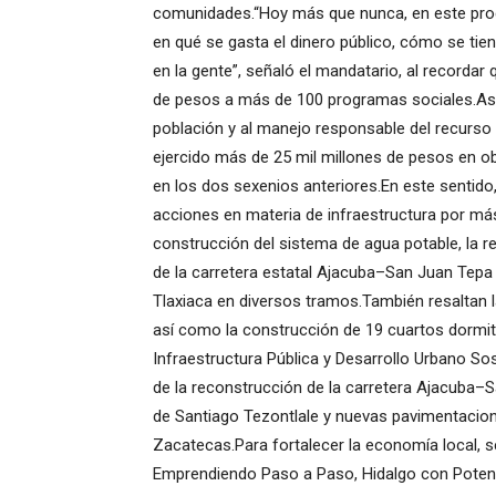
comunidades.“Hoy más que nunca, en este pro
en qué se gasta el dinero público, cómo se tie
en la gente”, señaló el mandatario, al recordar
de pesos a más de 100 programas sociales.Asim
población y al manejo responsable del recurso
ejercido más de 25 mil millones de pesos en obr
en los dos sexenios anteriores.En este sentid
acciones en materia de infraestructura por más
construcción del sistema de agua potable, la r
de la carretera estatal Ajacuba–San Juan Tepa 
Tlaxiaca en diversos tramos.También resaltan la
así como la construcción de 19 cuartos dormitori
Infraestructura Pública y Desarrollo Urbano So
de la reconstrucción de la carretera Ajacuba–Sa
de Santiago Tezontlale y nuevas pavimentacion
Zacatecas.Para fortalecer la economía local, 
Emprendiendo Paso a Paso, Hidalgo con Potenc