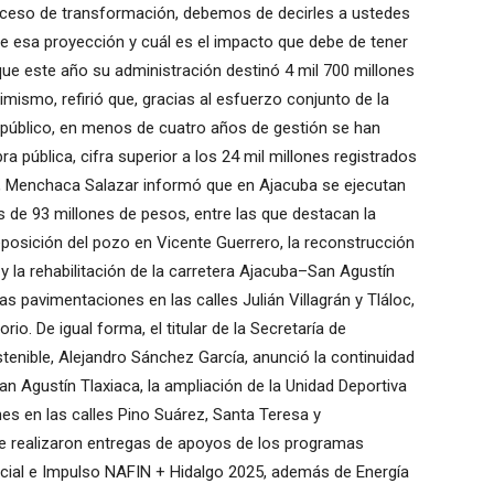
ceso de transformación, debemos de decirles a ustedes
ne esa proyección y cuál es el impacto que debe de tener
 que este año su administración destinó 4 mil 700 millones
ismo, refirió que, gracias al esfuerzo conjunto de la
 público, en menos de cuatro años de gestión se han
a pública, cifra superior a los 24 mil millones registrados
o, Menchaca Salazar informó que en Ajacuba se ejecutan
 de 93 millones de pesos, entre las que destacan la
eposición del pozo en Vicente Guerrero, la reconstrucción
y la rehabilitación de la carretera Ajacuba–San Agustín
s pavimentaciones en las calles Julián Villagrán y Tláloc,
o. De igual forma, el titular de la Secretaría de
stenible, Alejandro Sánchez García, anunció la continuidad
n Agustín Tlaxiaca, la ampliación de la Unidad Deportiva
es en las calles Pino Suárez, Santa Teresa y
se realizaron entregas de apoyos de los programas
ial e Impulso NAFIN + Hidalgo 2025, además de Energía