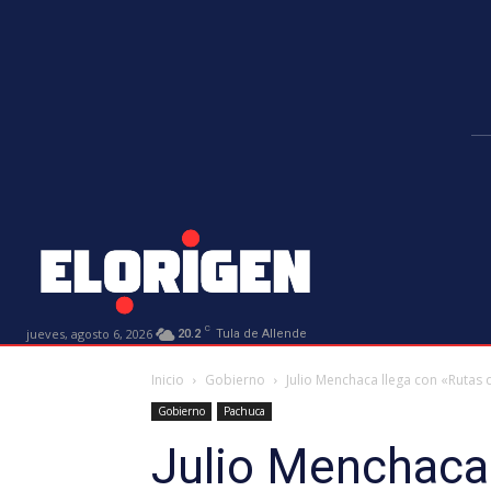
C
jueves, agosto 6, 2026
20.2
Tula de Allende
Inicio
Gobierno
Julio Menchaca llega con «Rutas 
Gobierno
Pachuca
Julio Menchaca 