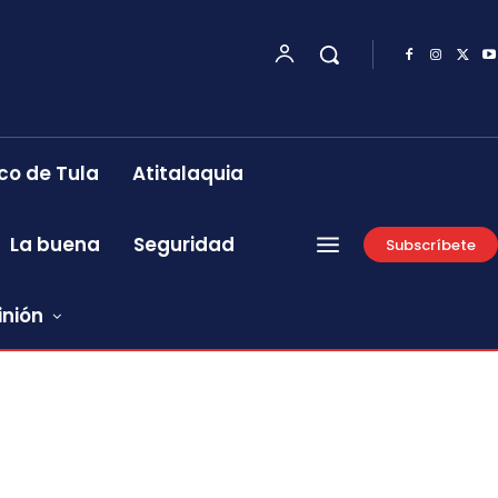
co de Tula
Atitalaquia
La buena
Seguridad
Subscríbete
inión