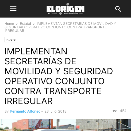
Home
Estatal
IMPLEMENTAN SECRETARÍAS DE MOVILIDAD Y
SEGURIDAD OPERATIVO CONJUNTO CONTRA TRANSPORTE
IRREGULAR
Estatal
IMPLEMENTAN
SECRETARÍAS DE
MOVILIDAD Y SEGURIDAD
OPERATIVO CONJUNTO
CONTRA TRANSPORTE
IRREGULAR
1454
By
Fernando Alfonso
-
23 julio, 2018