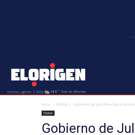
C
viernes, agosto 7, 2026
14.4
Tula de Allende
Inicio
Estatal
Gobierno de Julio Menchaca fortalec
Estatal
Gobierno de Jul