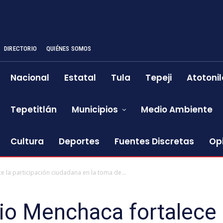
DIRECTORIO
QUIÉNES SOMOS
Nacional
Estatal
Tula
Tepeji
Atotonil
Tepetitlán
Municipios
Medio Ambiente
Cultura
Deportes
Fuentes Discretas
Op
e la participación ciudadana en la toma de...
io Menchaca fortalece l