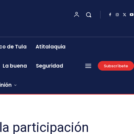
co de Tula
Atitalaquia
La buena
Seguridad
Subscríbete
inión
a participación