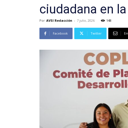
ciudadana en la
Por
AVSI Redacción
-
7 julio, 2026
148
Facebook
Twitter
Em