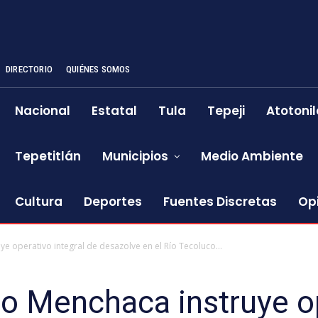
DIRECTORIO
QUIÉNES SOMOS
Nacional
Estatal
Tula
Tepeji
Atotonil
Tepetitlán
Municipios
Medio Ambiente
Cultura
Deportes
Fuentes Discretas
Op
e operativo integral de desazolve en el Río Tecoluco...
o Menchaca instruye op