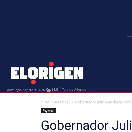
C
domingo, agosto 9, 2026
15.5
Tula de Allende
Inicio
Regional
Gobernador Julio Menchaca instruy
Regional
Gobernador Juli