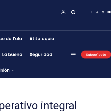
co de Tula
Atitalaquia
La buena
Seguridad
Subscríbete
inión
erativo integral