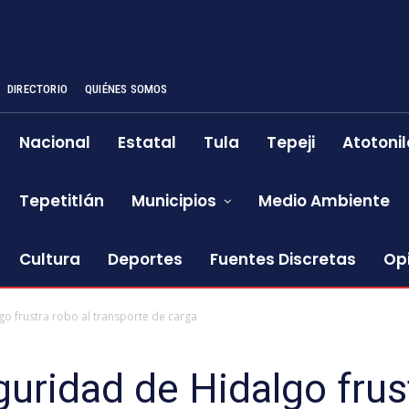
DIRECTORIO
QUIÉNES SOMOS
Nacional
Estatal
Tula
Tepeji
Atotonil
Tepetitlán
Municipios
Medio Ambiente
Cultura
Deportes
Fuentes Discretas
Op
o frustra robo al transporte de carga
uridad de Hidalgo frust