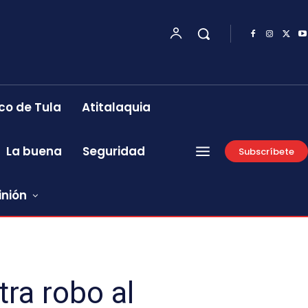
co de Tula
Atitalaquia
La buena
Seguridad
Subscríbete
inión
ra robo al