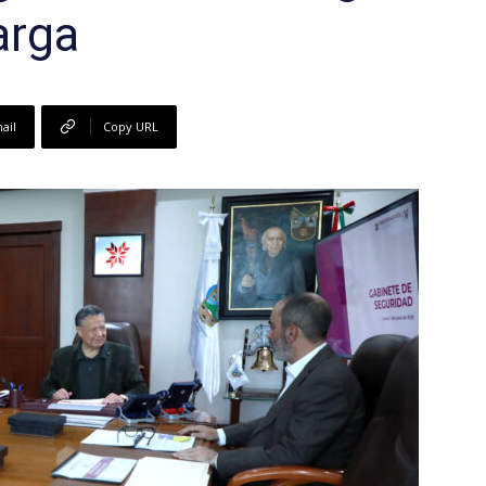
arga
ail
Copy URL