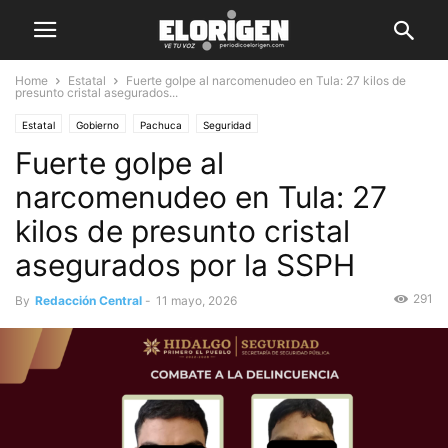
Home
Estatal
Fuerte golpe al narcomenudeo en Tula: 27 kilos de
presunto cristal asegurados...
Estatal
Gobierno
Pachuca
Seguridad
Fuerte golpe al
narcomenudeo en Tula: 27
kilos de presunto cristal
asegurados por la SSPH
291
By
Redacción Central
-
11 mayo, 2026