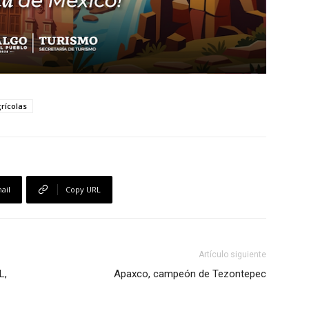
grícolas
ail
Copy URL
Artículo siguiente
L,
Apaxco, campeón de Tezontepec