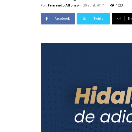
Por
Fernando Alfonso
-
20 abril, 2017
1623
Facebook
Twitter
Em