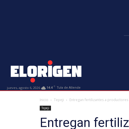
C
jueves, agosto 6, 2026
14.4
Tula de Allende
Inicio
Tepeji
Entregan fertilizantes a productores
Tepeji
Entregan fertili