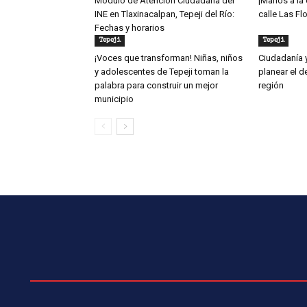
Módulo de Atención Ciudadana del
¡Manos a la 
INE en Tlaxinacalpan, Tepeji del Río:
calle Las Fl
Fechas y horarios
Tepeji
Tepeji
¡Voces que transforman! Niñas, niños
Ciudadanía 
y adolescentes de Tepeji toman la
planear el d
palabra para construir un mejor
región
municipio