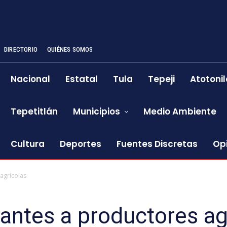
DIRECTORIO
QUIÉNES SOMOS
Nacional
Estatal
Tula
Tepeji
Atotonil
Tepetitlán
Municipios
Medio Ambiente
Cultura
Deportes
Fuentes Discretas
Op
 agrícolas
zantes a productores ag