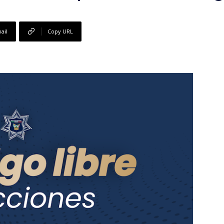
ail
Copy URL