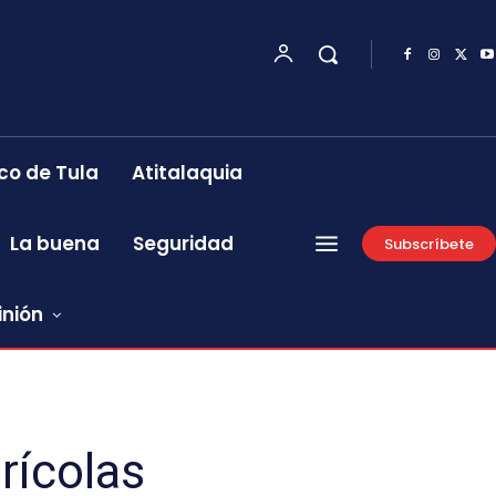
co de Tula
Atitalaquia
La buena
Seguridad
Subscríbete
inión
rícolas