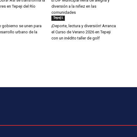
obra! Así se transforma la
El DIF Municipal llena de alegría y
ores en Tepeji del Río
diversión a la niñez en las
comunidades
Tepeji
y gobierno se unen para
¡Deporte, lectura y diversión! Arranca
esarrollo urbano de la
el Curso de Verano 2026 en Tepeji
con un inédito taller de golf