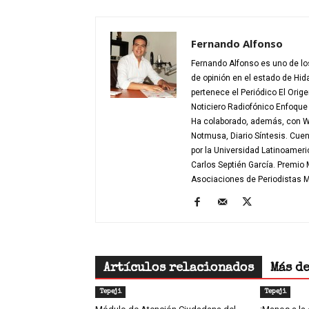
Fernando Alfonso
Fernando Alfonso es uno de los
de opinión en el estado de Hid
pertenece el Periódico El Orig
Noticiero Radiofónico Enfoqu
Ha colaborado, además, con W 
Notmusa, Diario Síntesis. Cue
por la Universidad Latinoamer
Carlos Septién García. Premio
Asociaciones de Periodistas
Artículos relacionados
Más d
Tepeji
Tepeji