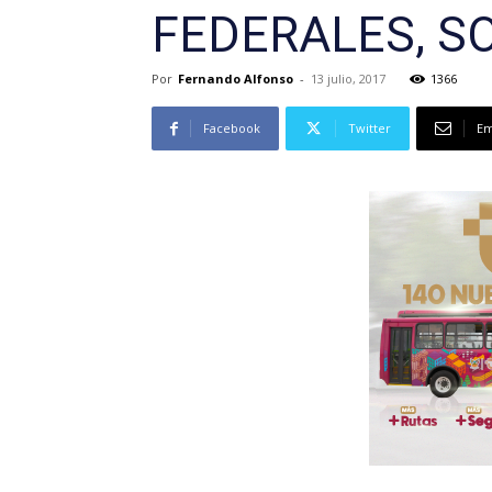
FEDERALES, S
Por
Fernando Alfonso
-
13 julio, 2017
1366
Facebook
Twitter
Em