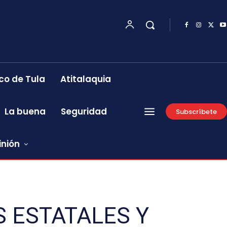
co de Tula
Atitalaquia
La buena
Seguridad
Subscríbete
inión
 ESTATALES Y