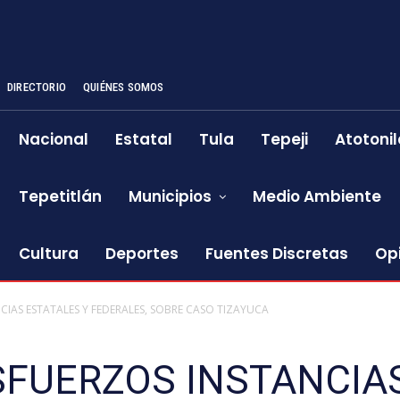
DIRECTORIO
QUIÉNES SOMOS
Nacional
Estatal
Tula
Tepeji
Atotonil
Tepetitlán
Municipios
Medio Ambiente
Cultura
Deportes
Fuentes Discretas
Op
IAS ESTATALES Y FEDERALES, SOBRE CASO TIZAYUCA
FUERZOS INSTANCIAS