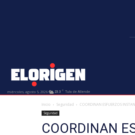
C
miércoles, agosto 5, 2026
23.3
Tula de Allende
Inicio
Seguridad
COORDINAN ESFUERZOS INSTANC
Seguridad
COORDINAN ES