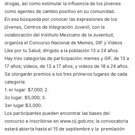
drogas, así como estimular
la
influencia de los jóvenes
como agentes de cambio positivo en su comunidad.
En esa búsqueda por conocer las expresiones de los
jóvenes, Centros de Integración Juvenil, con la
colaboración del Instituto Mexicano de la Juventud,
organiza el Concurso Nacional de Memes, G
IF y Videos
Like por tu Salud,
dirigido a la población 13 a 24 años.
Hay tres categorías de participación: memes y GIF, de 13 a
17 años; videos, de 13 a 17 años; y videos de 18 a 24 años.
Se otorgarán premios a los tres primeros lugares d
e
cada
categoría:
1. er lugar: $7,000; 2.
2o lugar: $5,000; 3.
3er lugar $3,000.
Los participantes pueden encontrar las bases del
concurso e inscribirse en
w
w
w
.
c
i
j
.g
o
b.m
x
;
la convocatoria
estará abierta hasta el 15 de septiembre y la
premiación