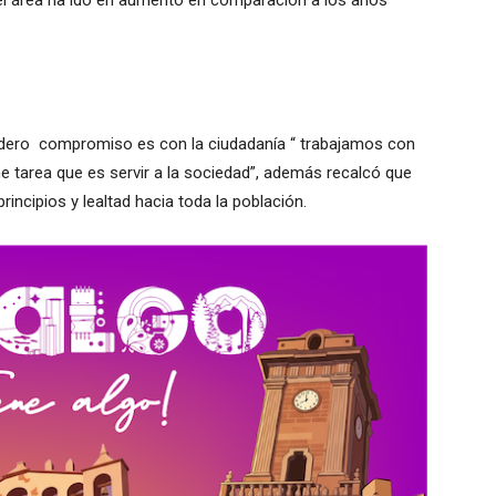
d del área ha ido en aumento en comparación a los años
rdadero compromiso es con la ciudadanía “ trabajamos con
e tarea que es servir a la sociedad”, además recalcó que
rincipios y lealtad hacia toda la población.