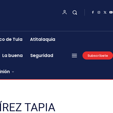
co de Tula
Atitalaquia
La buena
Seguridad
Subscríbete
inión
ÍREZ TAPIA