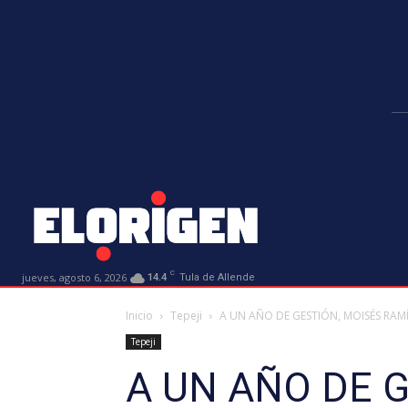
C
jueves, agosto 6, 2026
14.4
Tula de Allende
Inicio
Tepeji
A UN AÑO DE GESTIÓN, MOISÉS RAMÍRE
Tepeji
A UN AÑO DE G