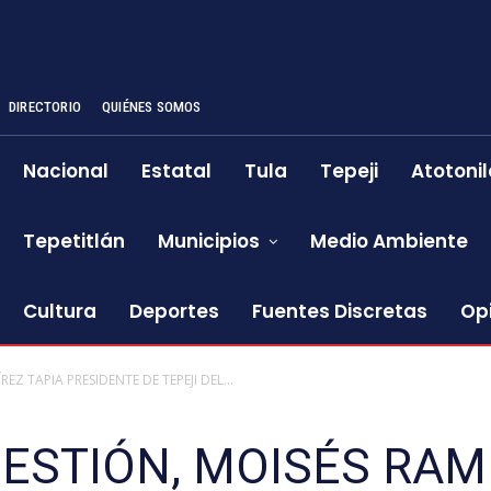
DIRECTORIO
QUIÉNES SOMOS
Nacional
Estatal
Tula
Tepeji
Atotonil
Tepetitlán
Municipios
Medio Ambiente
Cultura
Deportes
Fuentes Discretas
Op
Z TAPIA PRESIDENTE DE TEPEJI DEL...
ESTIÓN, MOISÉS RAM