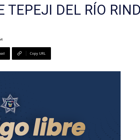
 TEPEJI DEL RÍO RIN
54
ail
Copy URL