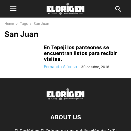
Home
Tags
San Juan
San Juan
En Tepeji los panteones se
encuentran listos para recibir
visitas.
Fernando Alfonso
-
30 octubre, 2018
ABOUT US
El Periódico El Origen es una publicación de AVSI