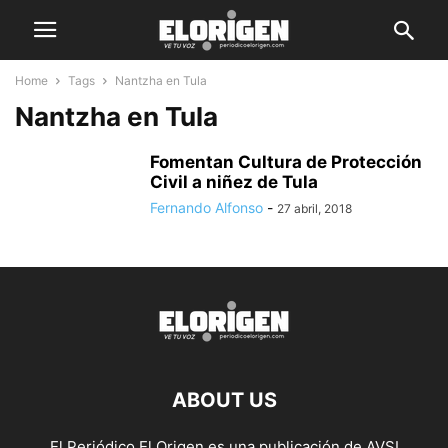
Home
Tags
Nantzha en Tula
Nantzha en Tula
Fomentan Cultura de Protección
Civil a niñez de Tula
Fernando Alfonso
-
27 abril, 2018
ABOUT US
El Periódico El Origen es una publicación de AVSI