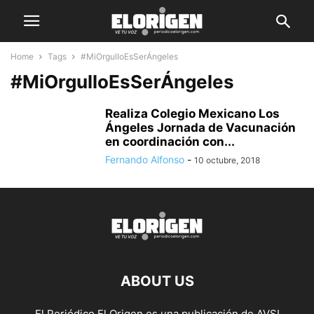
Home
Tags
#MiOrgulloEsSerÁngeles
#MiOrgulloEsSerÁngeles
Realiza Colegio Mexicano Los
Ángeles Jornada de Vacunación
en coordinación con...
Fernando Alfonso
-
10 octubre, 2018
ABOUT US
El Periódico El Origen es una publicación de AVSI