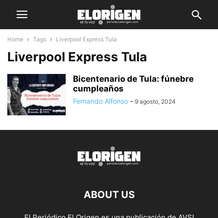
Home
Tags
Liverpool Express Tula
Liverpool Express Tula
Bicentenario de Tula: fúnebre
cumpleaños
Fernando Alfonso
-
9 agosto, 2024
ABOUT US
El Periódico El Origen es una publicación de AVSI