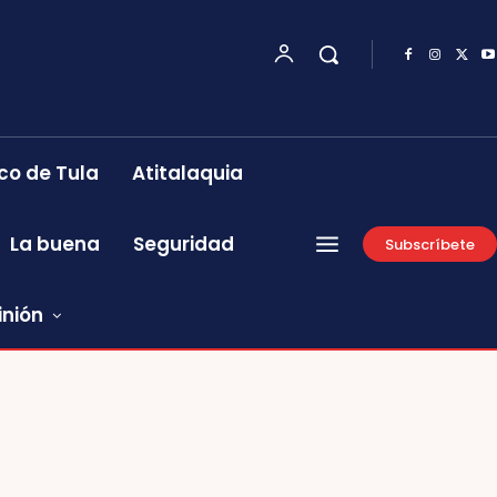
co de Tula
Atitalaquia
La buena
Seguridad
Subscríbete
inión