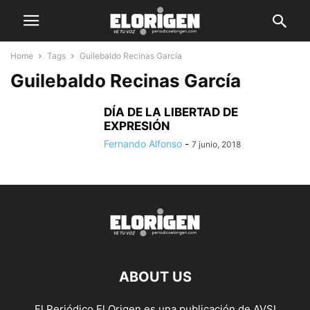
Home
Tags
Guilebaldo Recinas García
Guilebaldo Recinas García
DÍA DE LA LIBERTAD DE
EXPRESIÓN
Fernando Alfonso
-
7 junio, 2018
ABOUT US
El Periódico El Origen es una publicación de AVSI