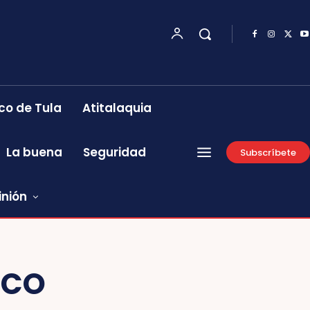
co de Tula
Atitalaquia
La buena
Seguridad
Subscríbete
inión
SCO