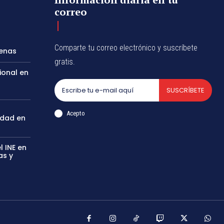
correo
Comparte tu correo electrónico y suscríbete
genas
gratis.
ional en
SUSCRÍBETE
Acepto
idad en
 INE en
as y