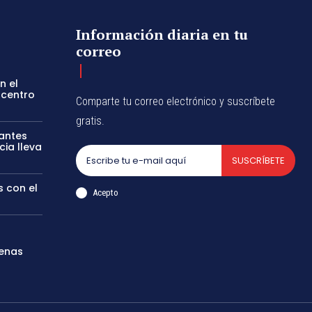
Información diaria en tu
correo
n el
 centro
Comparte tu correo electrónico y suscríbete
gratis.
tantes
cia lleva
SUSCRÍBETE
s con el
Acepto
genas