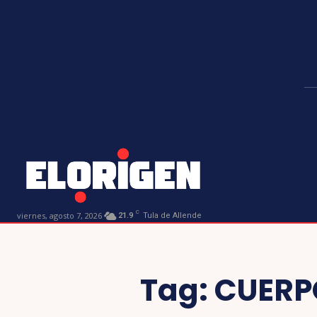
C
viernes, agosto 7, 2026
21.9
Tula de Allende
Tag:
CUERP