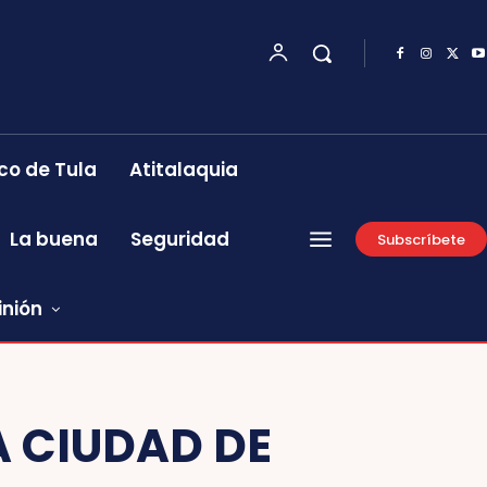
co de Tula
Atitalaquia
La buena
Seguridad
Subscríbete
inión
A CIUDAD DE