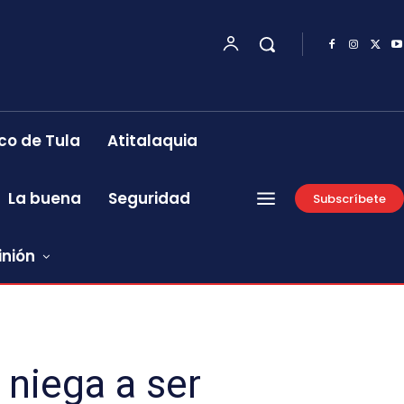
co de Tula
Atitalaquia
La buena
Seguridad
Subscríbete
inión
 niega a ser