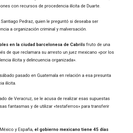
ones con recursos de procedencia ilícita de Duarte.
z Santiago Pedraz, quien le preguntó si deseaba ser
ncia a organización criminal y malversación.
oles en la ciudad barcelonesa de Cabrils
fruto de una
ués de que reclamara su arresto un juez mexicano «por los
cia ilícita y delincuencia organizada».
l sábado pasado en Guatemala en relación a esa presunta
 ilícita.
tado de Veracruz, se le acusa de realizar esas supuestas
s fantasmas y de utilizar «testaferros» para transferir
e México y España,
el gobierno mexicano tiene 45 días