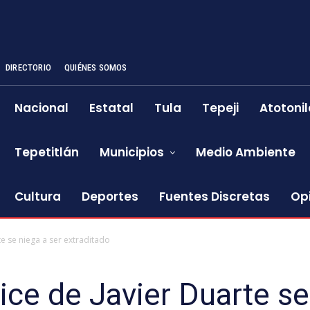
DIRECTORIO
QUIÉNES SOMOS
Nacional
Estatal
Tula
Tepeji
Atotonil
Tepetitlán
Municipios
Medio Ambiente
Cultura
Deportes
Fuentes Discretas
Op
e se niega a ser extraditado
ce de Javier Duarte se