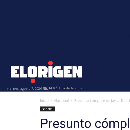
C
viernes, agosto 7, 2026
14.9
Tula de Allende
Inicio
Nacional
Presunto cómplice de Javier Duart
Nacional
Presunto cómpli